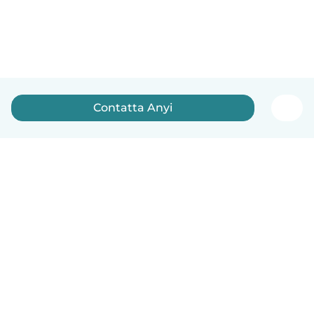
Contatta Anyi
Italiano
Come funziona
Aiuto
Termini e privacy
Prezzi
Dati aziendali
Babysits per le aziende