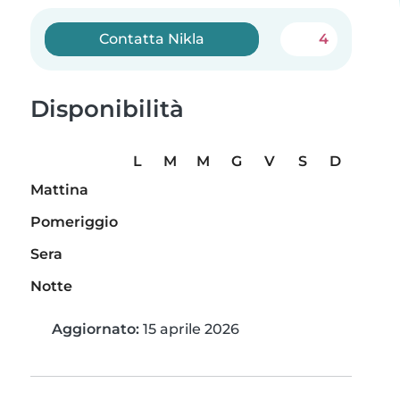
Contatta Nikla
4
Disponibilità
L
M
M
G
V
S
D
Mattina
Pomeriggio
Sera
Notte
Aggiornato:
15 aprile 2026