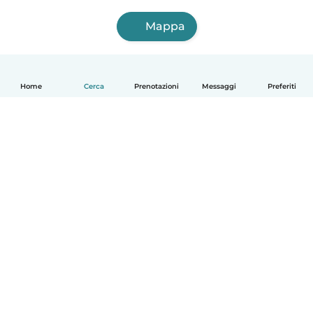
Mappa
Home
Cerca
Prenotazioni
Messaggi
Preferiti
Italiano
Come funziona
Aiuto
Termini e privacy
Prezzi
Dati aziendali
Babysits per le aziende
Standard della community