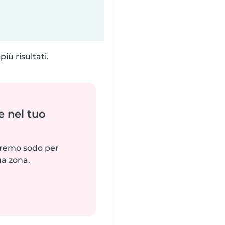
iù risultati.
e nel tuo
reremo sodo per
ua zona.