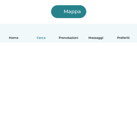
Mappa
Home
Cerca
Prenotazioni
Messaggi
Preferiti
Italiano
Come funziona
Aiuto
Termini e privacy
Prezzi
Dati aziendali
Babysits per le aziende
Standard della community