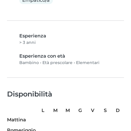
Empatico/a
Esperienza
> 3 anni
Esperienza con età
Bambino
•
Età prescolare
•
Elementari
Disponibilità
L
M
M
G
V
S
D
Mattina
Pomeriggio