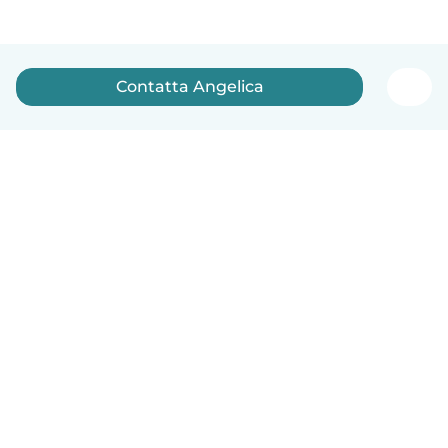
Contatta Angelica
Italiano
Come funziona
Aiuto
Termini e privacy
Prezzi
Dati aziendali
Babysits per le aziende
Standard della community