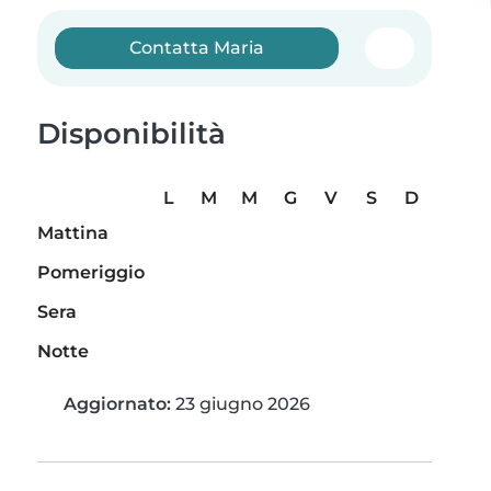
Contatta Maria
Disponibilità
L
M
M
G
V
S
D
Mattina
Pomeriggio
Sera
Notte
Aggiornato:
23 giugno 2026