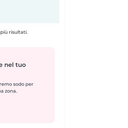
iù risultati.
e nel tuo
reremo sodo per
ua zona.