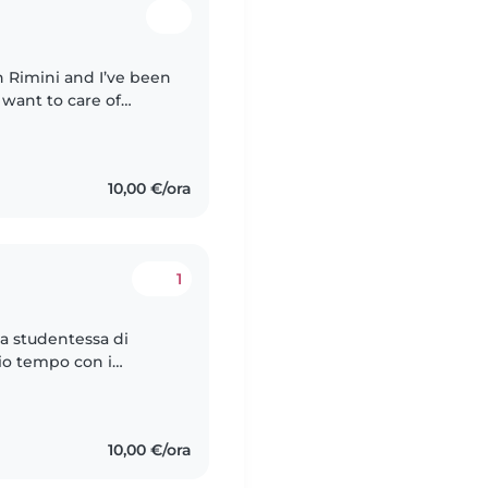
n Rimini and I’ve been
 want to care of
 and teach them and I
10,00 €/ora
1
na studentessa di
mio tempo con i
e, paziente ed
10,00 €/ora