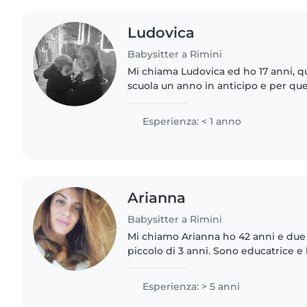
Ludovica
Babysitter a Rimini
Mi chiama Ludovica ed ho 17 anni, qua
scuola un anno in anticipo e per que
concludere il percorso scolastico del
intenzione di continuare..
Esperienza: < 1 anno
Arianna
Babysitter a Rimini
Mi chiamo Arianna ho 42 anni e due fig
piccolo di 3 anni. Sono educatrice e
scuola primaria di Rimini. Durante l'
centri estivi..
Esperienza: > 5 anni