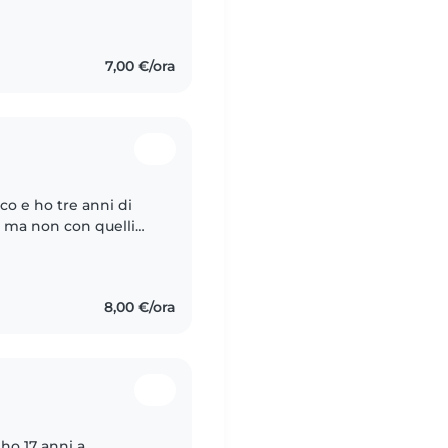
 con i bambini. Sono
7,00 €/ora
co e ho tre anni di
, ma non con quelli
ei nipoti dei miei
8,00 €/ora
ho 17 anni a