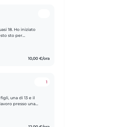
si 18. Ho iniziato
sto sto per
le superiori. Ho
10,00 €/ora
1
li, una di 13 e il
 lavoro presso una
estate ho lavorato in
12,00 €/ora