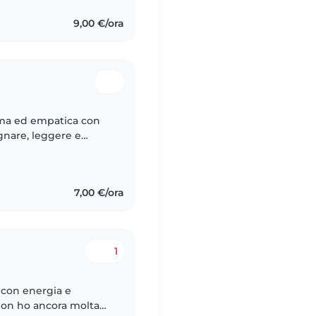
9,00 €/ora
lma ed empatica con
gnare, leggere e
a mio agio con animali,
7,00 €/ora
1
 con energia e
non ho ancora molta