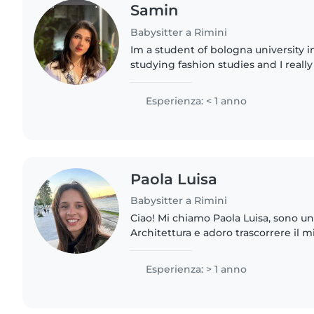
Samin
Babysitter a Rimini
Im a student of bologna university i
studying fashion studies and I really
children i love them, I can do draw
can teach..
Esperienza: < 1 anno
Paola Luisa
Babysitter a Rimini
Ciao! Mi chiamo Paola Luisa, sono u
Architettura e adoro trascorrere il 
bambini. Sono una ragazza affidabil
energica, sempre pronta a..
Esperienza: > 1 anno