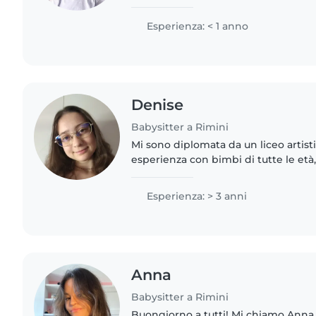
esperienza, mi piace molto lavorare
sportiva, calma e paziente,..
Esperienza: < 1 anno
Denise
Babysitter a Rimini
Mi sono diplomata da un liceo artisti
esperienza con bimbi di tutte le età
con esigenze speciali. Mi occupavo d
allenatori per..
Esperienza: > 3 anni
Anna
Babysitter a Rimini
Buongiorno a tutti! Mi chiamo Anna 