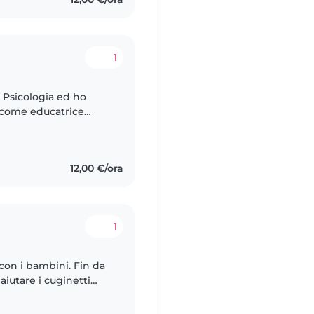
1
n Psicologia ed ho
 come educatrice
 tutoring didattico da
12,00 €/ora
1
con i bambini. Fin da
aiutare i cuginetti
rie. Crescendo ho