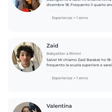
dicembre 18. Frequento il quarto ann
Rimini. Mi piace molto stare in com
divertirci assieme...
Esperienza: < 1 anno
Zaid
Babysitter a Rimini
Salve! Mi chiamo Zaid Barakat ho 18
frequento la scuola superiore e sarei 
baby sitter dai neonati ai più grand
Potrei dare una..
Esperienza: < 1 anno
Valentina