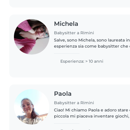
Michela
Babysitter a Rimini
Salve, sono Michela, sono laureata i
esperienza sia come babysitter che
scolastica e d'infanzia. Mi occupo di
remoto, gestendomi..
Esperienza: > 10 anni
Paola
Babysitter a Rimini
Ciao! Mi chiamo Paola e adoro stare 
piccola mi piaceva inventare giochi, 
con i compiti e ascoltare le loro sto
capito che..