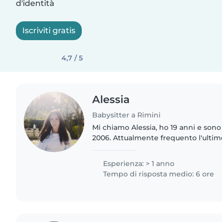
d'identità
Iscriviti gratis
4,7 / 5
Alessia
Babysitter a Rimini
Mi chiamo Alessia, ho 19 anni e sono 
2006. Attualmente frequento l'ultim
Artistico Volta-Fellini e a settembre i
laurea in Design..
Esperienza: > 1 anno
Tempo di risposta medio: 6 ore