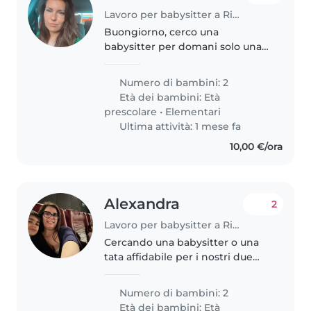
Lavoro per babysitter a Rimini
Buongiorno, cerco una
babysitter per domani solo una
giornata
Numero di bambini: 2
Età dei bambini:
Età
prescolare
•
Elementari
Ultima attività: 1 mese fa
10,00 €/ora
Alexandra
2
Lavoro per babysitter a Rimini
Cercando una babysitter o una
tata affidabile per i nostri due
figli, un bambino in età
prescolare e uno in età
Numero di bambini: 2
scolastica. I nostri bambini sono
Età dei bambini:
Età