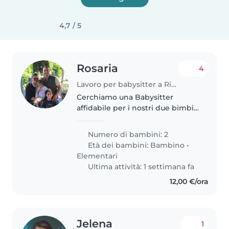
4,7 / 5
Rosaria
4
Lavoro per babysitter a Rimini
Cerchiamo una Babysitter
affidabile per i nostri due bimbi,
in età prescolare e scolare per
tutti venerdì . Amano giocare e
Numero di bambini: 2
sono sempre pieni di energia e
Età dei bambini:
Bambino
•
curiosità! La persona ideale..
Elementari
Ultima attività: 1 settimana fa
12,00 €/ora
Jelena
1