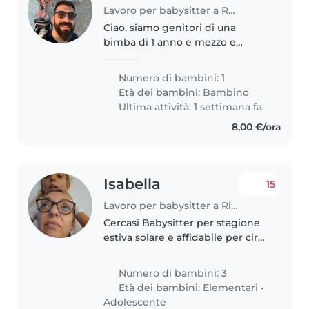
Lavoro per babysitter a Rimini
Ciao, siamo genitori di una
bimba di 1 anno e mezzo e
cerchiamo un aiuto al bisogno,
specialmente nel pomeriggio
Numero di bambini: 1
dopo l'asilo. Abbiamo anche due
Età dei bambini:
Bambino
gatti e cerchiamo qualcuno che
Ultima attività: 1 settimana fa
possa..
8,00 €/ora
Isabella
15
Lavoro per babysitter a Rimini
Cercasi Babysitter per stagione
estiva solare e affidabile per circa
8 settimane dal 22 giugno a fine
agosto per 3 bambini di cui due
Numero di bambini: 3
di 10 anni e una ragazzina di 14
Età dei bambini:
Elementari
•
anni dal lunedi..
Adolescente