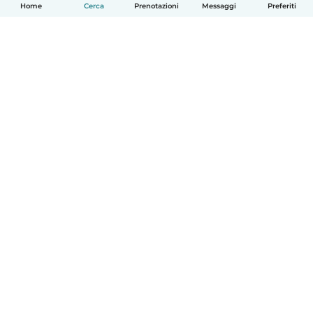
Home
Cerca
Prenotazioni
Messaggi
Preferiti
Italiano
Come funziona
Aiuto
Termini e privacy
Prezzi
Dati aziendali
Babysits per le aziende
Standard della community
© Babysits B.V.