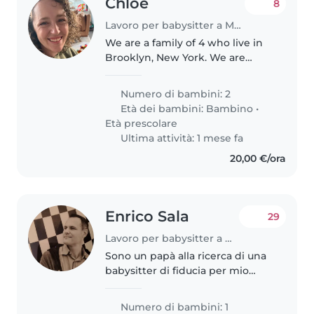
Chloe
8
Lavoro per babysitter a Modena
We are a family of 4 who live in
Brooklyn, New York. We are
traveling to Modena this June.
Our children Henry (5) and Clara
Numero di bambini: 2
(2) are incredibly sweet and kind
Età dei bambini:
Bambino
•
kids. My husband and..
Età prescolare
Ultima attività: 1 mese fa
20,00 €/ora
Enrico Sala
29
Lavoro per babysitter a Modena
Sono un papà alla ricerca di una
babysitter di fiducia per mio
figlia di 5 anni e sto cercando
una tata/babysitter che ci dia
Numero di bambini: 1