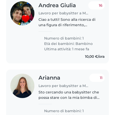
Andrea Giulia
16
Lavoro per babysitter a Modena
Ciao a tutti! Sono alla ricerca di
una figura di riferimento,
amorevole e affidabile, per il mio
bimbo di 2 anni e 3 mesi. È un
Numero di bambini: 1
bambino solare, molto curioso e
Età dei bambini:
Bambino
pieno di energia! La..
Ultima attività: 1 mese fa
10,00 €/ora
Arianna
11
Lavoro per babysitter a Modena
Sto cercando una babysitter che
possa stare con la mia bimba di
10 mesi fino a giugno. Cerco una
persona affidabile che ami stare
Numero di bambini: 1
con i bambini che sia dolce e