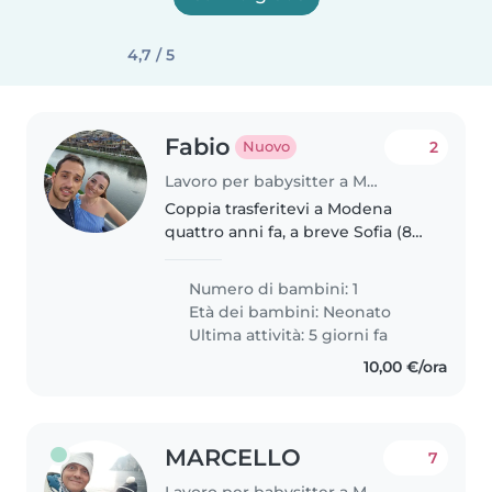
4,7 / 5
Fabio
2
Nuovo
Lavoro per babysitter a Modena
Coppia trasferitevi a Modena
quattro anni fa, a breve Sofia (8
mesi) inizierà il nido e abbiamo
bisogno di qualcuno che ci
Numero di bambini: 1
accompagni e ci supporti in
Età dei bambini:
Neonato
questa nuova avventura. Mia
Ultima attività: 5 giorni fa
moglie..
10,00 €/ora
MARCELLO
7
Lavoro per babysitter a Modena