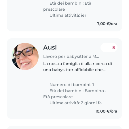
una mano nella gestione di mia
Età dei bambini:
Età
figlia durante la settimana,..
prescolare
Ultima attività: ieri
7,00 €/ora
Ausi
8
Lavoro per babysitter a Modena
La nostra famiglia è alla ricerca di
una babysitter affidabile che
possa occuparsi della nostra
bambina di quattro anni.
Numero di bambini: 1
Lavorando avremmo bisogno di
Età dei bambini:
Bambino
•
una ragazza che sia disponibile..
Età prescolare
Ultima attività: 2 giorni fa
10,00 €/ora