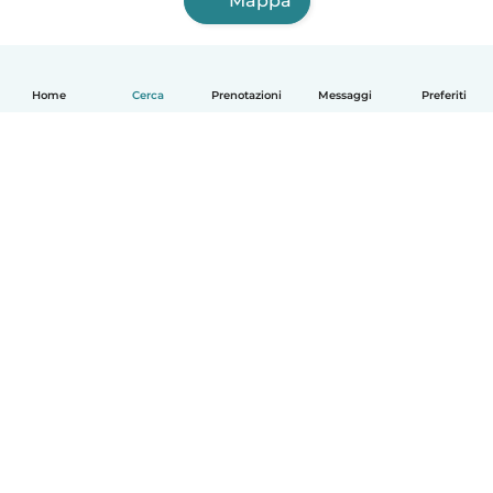
Mappa
Home
Cerca
Prenotazioni
Messaggi
Preferiti
Italiano
Come funziona
Aiuto
Termini e privacy
Prezzi
Dati aziendali
Babysits per le aziende
Standard della community