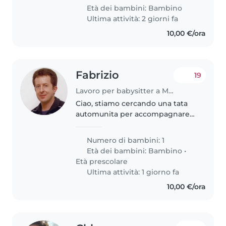
necessaria presenza con
Età dei bambini:
Bambino
competenze in aiuto compiti. La
Ultima attività: 2 giorni fa
figura ideale..
10,00 €/ora
Fabrizio
19
Lavoro per babysitter a Modena
Ciao, stiamo cercando una tata
automunita per accompagnare
da settembre la nostra bimba di
6 anni a terapia
Numero di bambini: 1
comportamentale (via Viterbo) e
Età dei bambini:
Bambino
•
in piscina (Dogali) una volta a
Età prescolare
settimana..
Ultima attività: 1 giorno fa
10,00 €/ora