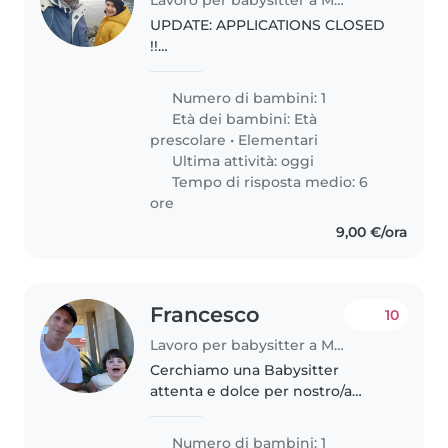
UPDATE: APPLICATIONS CLOSED
!!
__________________________________________
Martino is a 5-year-old boy
Numero di bambini: 1
currently attending an English-
Età dei bambini:
Età
language..
prescolare
•
Elementari
Ultima attività: oggi
Tempo di risposta medio: 6
ore
9,00 €/ora
Francesco
10
Lavoro per babysitter a Modena
Cerchiamo una Babysitter
attenta e dolce per nostro/a
figlio/a di tre anni, sportivo/a,
socievole e tranquillo/a. È
Numero di bambini: 1