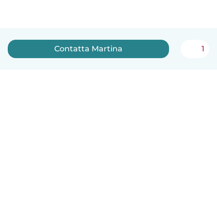
Contatta Martina
1
Italiano
Come funziona
Aiuto
Termini e privacy
Prezzi
Dati aziendali
Babysits per le aziende
Standard della community