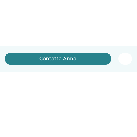
Contatta Anna
Italiano
Come funziona
Aiuto
Termini e privacy
Prezzi