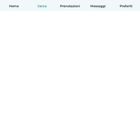
Home
Cerca
Prenotazioni
Messaggi
Preferiti
Italiano
Come funziona
Aiuto
Termini e privacy
Prezzi
Dati aziendali
Babysits per le aziende
Standard della community
© Babysits B.V.