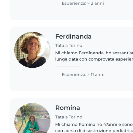
nell'apprendimento..
Esperienza: > 2 anni
Ferdinanda
Tata a Torino
Mi chiamo Ferdinanda, ho sessant’an
lunga data con comprovata esperie
di bambini di ogni età. Sono mamma 
ormai adulti e nutro..
Esperienza: > 11 anni
Romina
Tata a Torino
Mi chiamo Romina ho 47anni e sono u
con corso di disostruzione pediatric