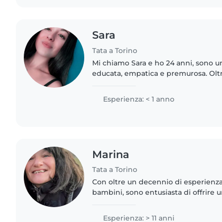
Sara
Tata a Torino
Mi chiamo Sara e ho 24 anni, sono u
educata, empatica e premurosa. Oltr
superiore ho anche la qualifica prof
Domiciliare..
Esperienza: < 1 anno
Marina
Tata a Torino
Con oltre un decennio di esperienza
bambini, sono entusiasta di offrire 
divertente per i vostri figli. Parlo f
inglese, italiano..
Esperienza: > 11 anni