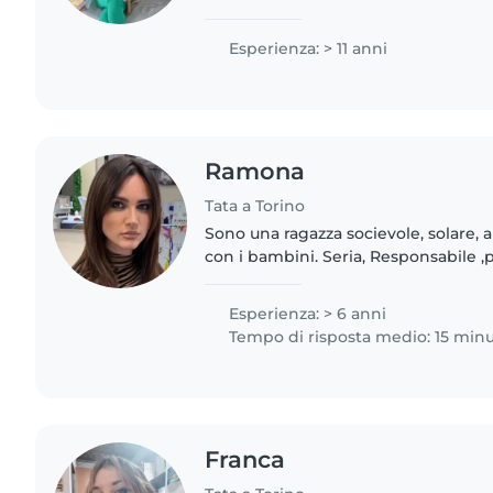
annualmente .Certificata tata corso
questo lavoro da molti..
Esperienza: > 11 anni
Ramona
Tata a Torino
Sono una ragazza socievole, solare, amo stare a contatto
con i bambini. Seria, Responsabile ,paziente , premurosa
,divertente. Ho esperienza sia con bambini piccoli ,sia con
ragazzini..
Esperienza: > 6 anni
Tempo di risposta medio: 15 minu
Franca