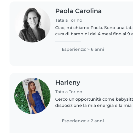
Paola Carolina
Tata a Torino
Ciao, mi chiamo Paola. Sono una tat
cura di bambini dai 4 mesi fino ai 9 ann
profondamente lavorare con i bamb
contraddistinguono un approccio..
Esperienza: > 6 anni
Harleny
Tata a Torino
Cerco un'opportunità come babysit
disposizione la mia energia e la mia 
cura dei bambini, sono bravissima n
pasti sani e veloci..
Esperienza: > 2 anni