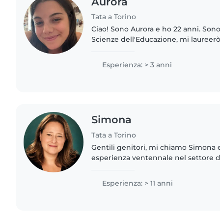
Aurora
Tata a Torino
Ciao! Sono Aurora e ho 22 anni. Son
Scienze dell'Educazione, mi laureerò a
ottobre partirò per un tirocinio in 
da gennaio sarò..
Esperienza: > 3 anni
Simona
Tata a Torino
Gentili genitori, mi chiamo Simona e
esperienza ventennale nel settore del
Amo vedere i bambini crescere, acqu
scoprire il mondo..
Esperienza: > 11 anni