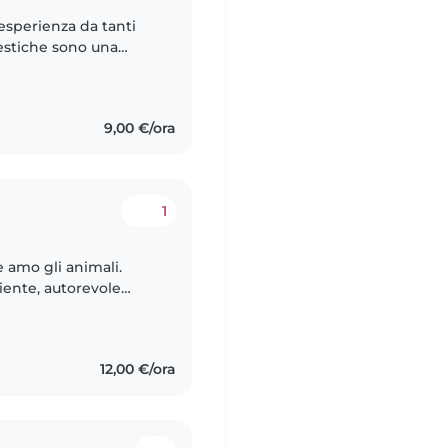
esperienza da tanti
estiche sono una
a adoro i bambini è
9,00 €/ora
1
e amo gli animali.
iente, autorevole
sso da 10 anni nelle
12,00 €/ora