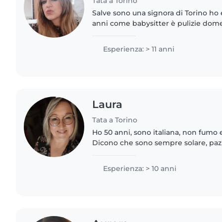
Tata a Torino
Salve sono una signora di Torino ho 
anni come babysitter è pulizie dom
persona molto solare dolce ed calm
svolgo il mio lavoro..
Esperienza: > 11 anni
Laura
Tata a Torino
Ho 50 anni, sono italiana, non fumo 
Dicono che sono sempre solare, paz
e...troppo ordinata. Lavoro con succe
famiglie come tata...
Esperienza: > 10 anni