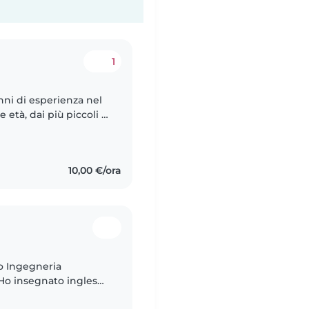
1
nni di esperienza nel
 età, dai più piccoli ai
 responsabile,
10,00 €/ora
io Ingegneria
. Ho insegnato inglese
re nei compiti e