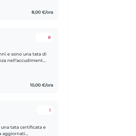
8,00 €/ora
8
ni e sono una tata di
nza nell’accudimento
di quattro figli,
10,00 €/ora
1
na tata certificata e
a aggiornati