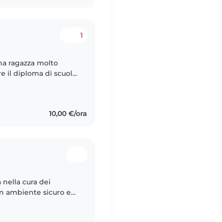
1
na ragazza molto
e il diploma di scuola
essionale in Operatore
10,00 €/ora
 nella cura dei
un ambiente sicuro e
luentemente francese,