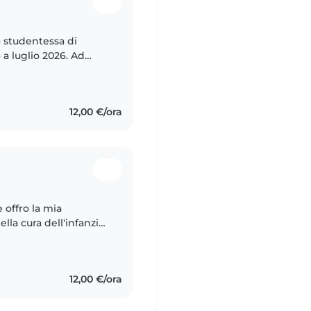
o studentessa di
 luglio 2026. Ad
un Nido in Germania e
12,00 €/ora
 offro la mia
la cura dell'infanzia.
isire sicurezza e
12,00 €/ora