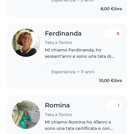
due anni. Posso aiutare nei
8,00 €/ora
compiti e nell'apprendimento..
Ferdinanda
8
Tata a Torino
Mi chiamo Ferdinanda, ho
sessant’anni e sono una tata di
lunga data con comprovata
esperienza nell’accudimento di
Esperienza: > 11 anni
bambini di ogni età. Sono
10,00 €/ora
mamma di quattro figli, ormai
adulti e nutro..
Romina
1
Tata a Torino
Mi chiamo Romina ho 47anni e
sono una tata certificata e con