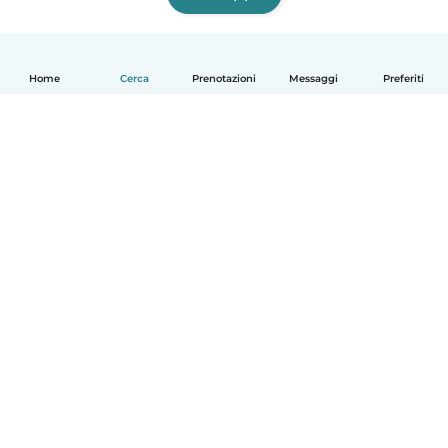
Home
Cerca
Prenotazioni
Messaggi
Preferiti
Italiano
Come funziona
Aiuto
Termini e privacy
Prezzi
Dati aziendali
Babysits per le aziende
Standard della community
© Babysits B.V.