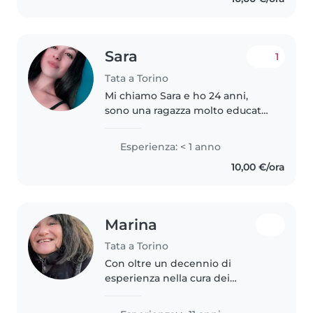
preparazione di pasti sani e
veloci..
Sara
1
Tata a Torino
Mi chiamo Sara e ho 24 anni,
sono una ragazza molto educata,
empatica e premurosa. Oltre il
diploma di scuola superiore ho
Esperienza: < 1 anno
anche la qualifica professionale
10,00 €/ora
in Operatore Domiciliare..
Marina
Tata a Torino
Con oltre un decennio di
esperienza nella cura dei
bambini, sono entusiasta di
offrire un ambiente sicuro e