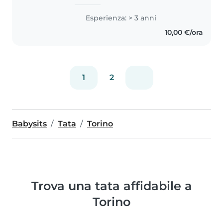
lingue straniere e il contatto con
le persone. Ho maturato
Esperienza: > 3 anni
esperienze nel settore della
10,00 €/ora
ristorazione, sviluppando
capacità..
1
2
Babysits
Tata
Torino
Trova una tata affidabile a
Torino