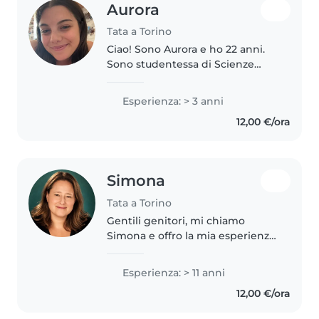
Aurora
Tata a Torino
Ciao! Sono Aurora e ho 22 anni.
Sono studentessa di Scienze
dell'Educazione, mi laureerò a
luglio 2026. Ad ottobre partirò
Esperienza: > 3 anni
per un tirocinio in un Nido in
12,00 €/ora
Germania e da gennaio sarò..
Simona
Tata a Torino
Gentili genitori, mi chiamo
Simona e offro la mia esperienza
ventennale nel settore della cura
dell'infanzia. Amo vedere i
Esperienza: > 11 anni
bambini crescere, acquisire
12,00 €/ora
sicurezza e scoprire il mondo..