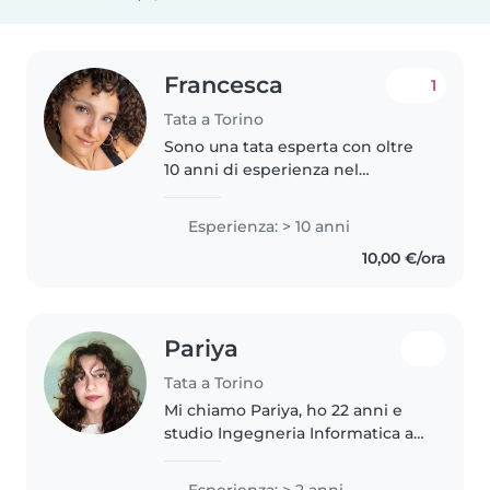
Francesca
1
Tata a Torino
Sono una tata esperta con oltre
10 anni di esperienza nel
prendermi cura di bambini di
tutte le età, dai più piccoli ai
Esperienza: > 10 anni
teenager. Mi considero una
10,00 €/ora
persona responsabile,
entusiasta,..
Pariya
Tata a Torino
Mi chiamo Pariya, ho 22 anni e
studio Ingegneria Informatica al
Politecnico di Torino. Ho
insegnato inglese ai bambini per
Esperienza: > 2 anni