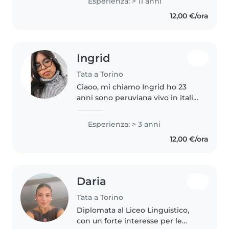
Esperienza: > 11 anni
divertente per i vostri figli. Parlo
12,00 €/ora
fluentemente francese, inglese,
italiano..
Ingrid
Tata a Torino
Ciaoo, mi chiamo Ingrid ho 23
anni sono peruviana vivo in italia
torino da 1 anno fa, ho 3 anni si
esperienza con neonati e
Esperienza: > 3 anni
bambini piccoli, ho anche
12,00 €/ora
esperienza con bambini bisogni..
Daria
Tata a Torino
Diplomata al Liceo Linguistico,
con un forte interesse per le