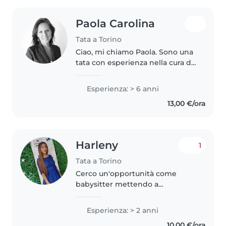
Paola Carolina
Tata a Torino
Ciao, mi chiamo Paola. Sono una
tata con esperienza nella cura di
bambini dai 4 mesi fino ai 9 anni
di età. Amo profondamente
Esperienza: > 6 anni
lavorare con i bambini e mi
13,00 €/ora
contraddistinguono un
approccio..
Harleny
1
Tata a Torino
Cerco un'opportunità come
babysitter mettendo a
disposizione la mia energia e la
mia precisione. Oltre alla cura dei
Esperienza: > 2 anni
bambini, sono bravissima nella
10,00 €/ora