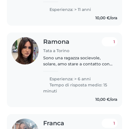
corso di disostruzione pediatrica
aggiornati annualmente
Esperienza: > 11 anni
.Certificata tata corso Montessori
10,00 €/ora
Faccio questo lavoro da molti..
Ramona
1
Tata a Torino
Sono una ragazza socievole,
solare, amo stare a contatto con i
bambini. Seria, Responsabile
,paziente , premurosa
Esperienza: > 6 anni
,divertente. Ho esperienza sia
Tempo di risposta medio: 15
con bambini piccoli ,sia con
minuti
ragazzini..
10,00 €/ora
Franca
1