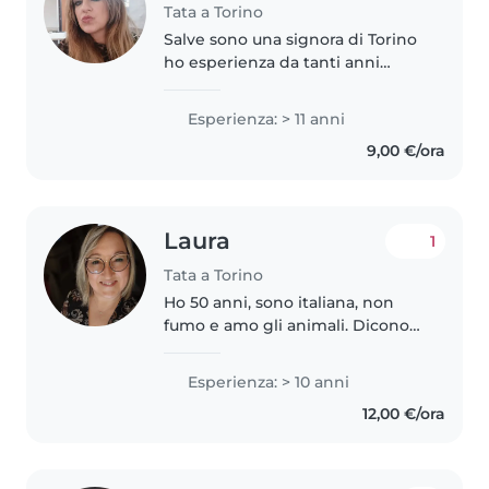
Tata a Torino
Salve sono una signora di Torino
ho esperienza da tanti anni
come babysitter è pulizie
domestiche sono una persona
Esperienza: > 11 anni
molto solare dolce ed calma
9,00 €/ora
adoro i bambini è svolgo il mio
lavoro..
Laura
1
Tata a Torino
Ho 50 anni, sono italiana, non
fumo e amo gli animali. Dicono
che sono sempre solare,
paziente, autorevole e...troppo
Esperienza: > 10 anni
ordinata. Lavoro con successo da
12,00 €/ora
10 anni nelle famiglie come tata...