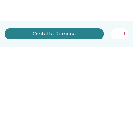
Contatta Ramona
1
Italiano
Come funziona
Aiuto
Termini e privacy
Prezzi
Dati aziendali
Babysits per le aziende
Standard della community