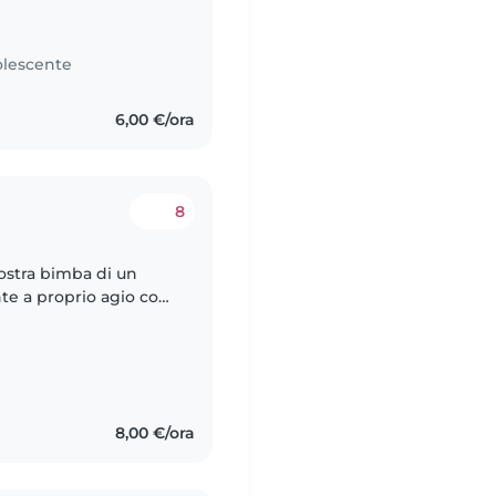
 ideale dovrebbe
lescente
6,00 €/ora
8
nostra bimba di un
nte a proprio agio con
che può contattarci
8,00 €/ora