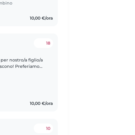
mbino
10,00 €/ora
18
per nostro/a figlio/a
niscono! Preferiamo
tte le attenzioni di
10,00 €/ora
10