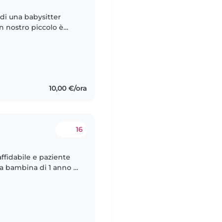
 di una babysitter
un nostro piccolo è
so. Ci piacerebbe che
10,00 €/ora
16
affidabile e paziente
ra bambina di 1 anno e
ace, curiosa e amante