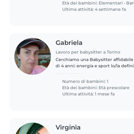
Età dei bambini:
Elementari
•
Ba
Ultima attività: 4 settimane fa
Gabriela
Lavoro per babysitter a Torino
Cerchiamo una Babysitter affidabile 
di 4 anni: energia e sport lo/la defi
qualcuno/a che ami cucinare e con tu
una seconda..
Numero di bambini: 1
Età dei bambini:
Età prescolare
Ultima attività: 1 mese fa
Virginia