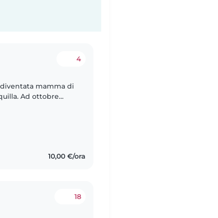
4
o diventata mamma di
quilla. Ad ottobre
indi cerco una persona
10,00 €/ora
18