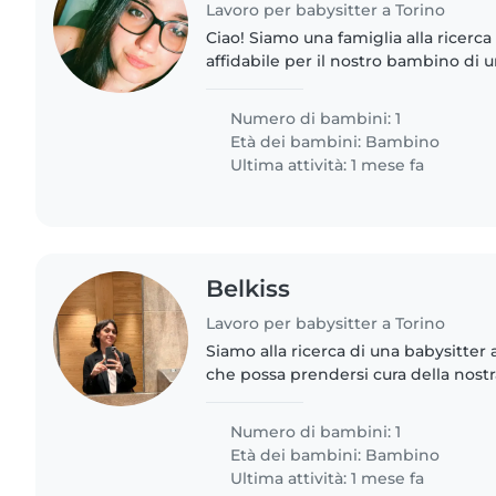
Lavoro per babysitter a Torino
Ciao! Siamo una famiglia alla ricerca
affidabile per il nostro bambino di 
energico, amichevole e molto gioco
la babysitter..
Numero di bambini: 1
Età dei bambini:
Bambino
Ultima attività: 1 mese fa
Belkiss
Lavoro per babysitter a Torino
Siamo alla ricerca di una babysitter 
che possa prendersi cura della nost
mezzo. La nostra piccola è molto viv
del gioco...
Numero di bambini: 1
Età dei bambini:
Bambino
Ultima attività: 1 mese fa