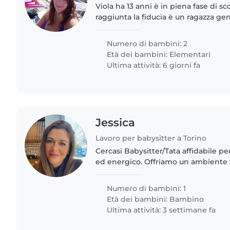
Viola ha 13 anni è in piena fase di s
raggiunta la fiducia è un ragazza gent
Simone ha 7 anni ed è un tornado di 
Numero di bambini: 2
Età dei bambini:
Elementari
Ultima attività: 6 giorni fa
Jessica
Lavoro per babysitter a Torino
Cercasi Babysitter/Tata affidabile per
ed energico. Offriamo un ambiente 
La persona ideale deve essere a prop
gatto..
Numero di bambini: 1
Età dei bambini:
Bambino
Ultima attività: 3 settimane fa