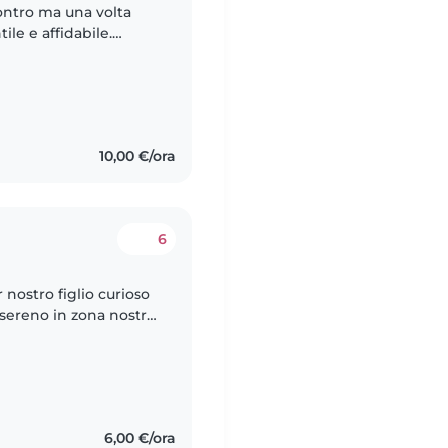
contro ma una volta
ile e affidabile.
energia e curiosità.
10,00 €/ora
6
 nostro figlio curioso
sereno in zona nostra.
rio agio con il nostro
6,00 €/ora