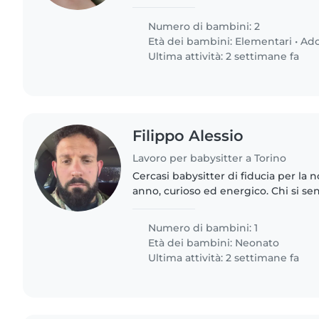
– durante il pomeriggio. La persona
essere a..
Numero di bambini: 2
Età dei bambini:
Elementari
•
Ado
Ultima attività: 2 settimane fa
Filippo Alessio
Lavoro per babysitter a Torino
Cercasi babysitter di fiducia per la 
anno, curioso ed energico. Chi si se
animali e piccole faccende domesti
per un incontro..
Numero di bambini: 1
Età dei bambini:
Neonato
Ultima attività: 2 settimane fa