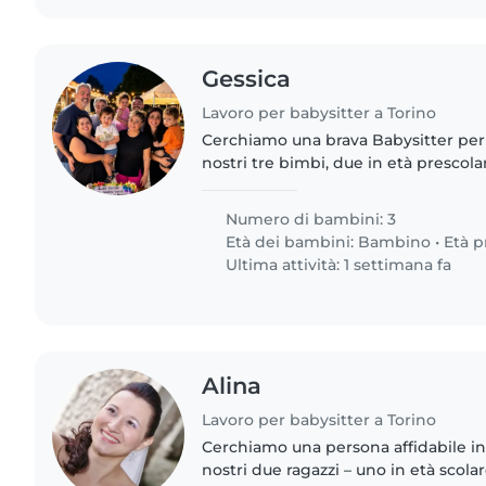
Gessica
Lavoro per babysitter a Torino
Cerchiamo una brava Babysitter per
nostri tre bimbi, due in età presco
di qualcuno affidabile che ami giocar
piccoli. Contattateci..
Numero di bambini: 3
Età dei bambini:
Bambino
•
Età p
Ultima attività: 1 settimana fa
Alina
Lavoro per babysitter a Torino
Cerchiamo una persona affidabile in 
nostri due ragazzi – uno in età scolar