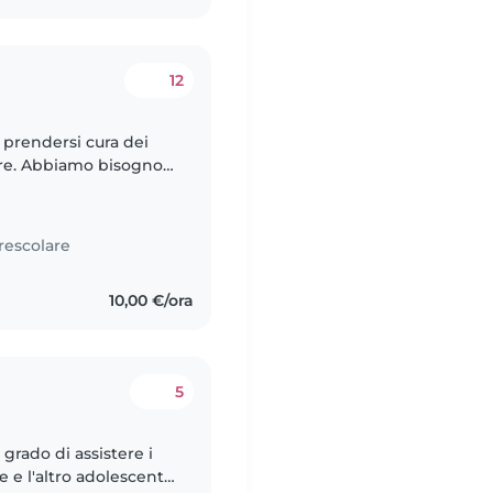
12
 prendersi cura dei
lare. Abbiamo bisogno
e e interagire con i
rescolare
10,00 €/ora
5
grado di assistere i
e e l'altro adolescente