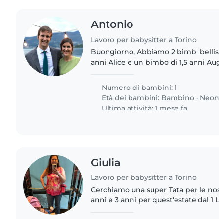
Antonio
Lavoro per babysitter a Torino
Buongiorno, Abbiamo 2 bimbi bellissimi, una bimba di 4
anni Alice e un bimbo di 1,5 anni A
persona affidabile e che ami stare c
collaborare con..
Numero di bambini: 1
Età dei bambini:
Bambino
•
Neon
Ultima attività: 1 mese fa
Giulia
Lavoro per babysitter a Torino
Cerchiamo una super Tata per le nos
anni e 3 anni per quest'estate dal 1 Luglio al 31 Luglio e le
prime due settimane di Settembre - Tenuta in campagna