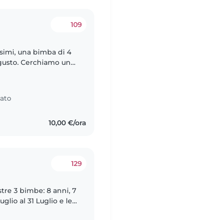
109
ugusto. Cerchiamo una
on i bambini per
ato
10,00 €/ora
129
tre 3 bimbe: 8 anni, 7