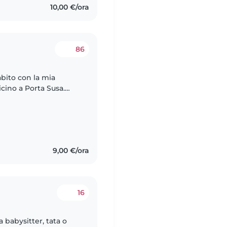
10,00 €/ora
86
abito con la mia
vicino a Porta Susa.
rotelle, affetto da
9,00 €/ora
16
a babysitter, tata o