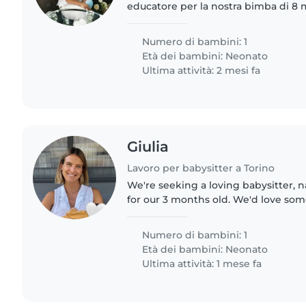
educatore per la nostra bimba di 8 m
interattiva curiosa, attenta e molto 
è..
Numero di bambini: 1
Età dei bambini:
Neonato
Ultima attività: 2 mesi fa
Giulia
Lavoro per babysitter a Torino
We're seeking a loving babysitter, 
for our 3 months old. We'd love s
English or Italian to join our family. 
abroad and..
Numero di bambini: 1
Età dei bambini:
Neonato
Ultima attività: 1 mese fa