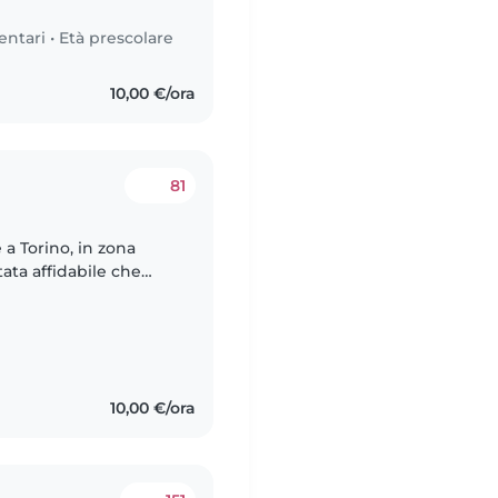
entari
•
Età prescolare
10,00 €/ora
81
a Torino, in zona
tata affidabile che
idiana dei nostri
10,00 €/ora