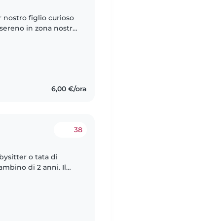
 nostro figlio curioso
sereno in zona nostra.
rio agio con il nostro
6,00 €/ora
38
ysitter o tata di
mbino di 2 anni. Il
ligente e amichevole,