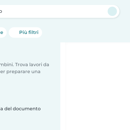
o
he
Più filtri
mbini. Trova lavori da
 per preparare una
ria del documento