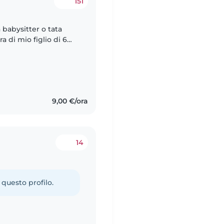
151
babysitter o tata
a di mio figlio di 6
, molto creativo e
9,00 €/ora
14
 questo profilo.