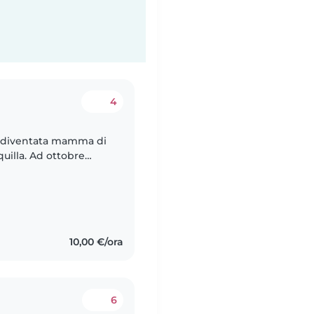
4
o diventata mamma di
quilla. Ad ottobre
indi cerco una persona
10,00 €/ora
6