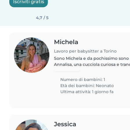
Iscriviti gratis
4,7 / 5
Michela
Lavoro per babysitter a Torino
Sono Michela e da pochissimo son
Annalisa, una cucciola curiosa e tran
vorrei tornare a lavoro part time qu
dinamica, affidabile..
Numero di bambini: 1
Età dei bambini:
Neonato
Ultima attività: 1 giorno fa
Jessica