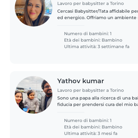
Lavoro per babysitter a Torino
Cercasi Babysitter/Tata affidabile per
ed energico. Offriamo un ambiente 
La persona ideale deve essere a prop
gatto..
Numero di bambini: 1
Età dei bambini:
Bambino
Ultima attività: 3 settimane fa
Yathov kumar
Lavoro per babysitter a Torino
Sono una papa alla ricerca di una bab
fiducia per prendersi cura del mio ba
mio piccolo è molto energico, intel
ed è una vera..
Numero di bambini: 1
Età dei bambini:
Bambino
Ultima attività: 3 mesi fa