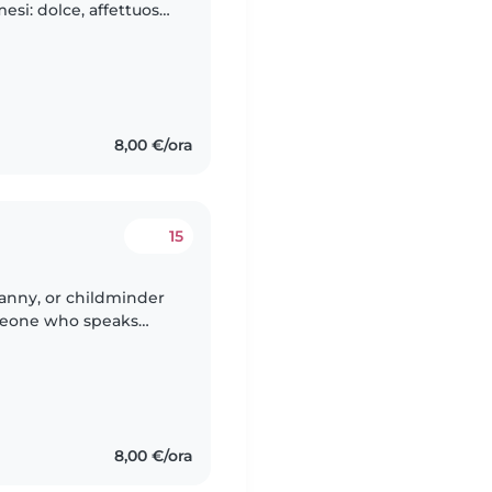
esi: dolce, affettuosa,
giocosa. La nostra casa
8,00 €/ora
15
nanny, or childminder
omeone who speaks
We are Italians but live
8,00 €/ora