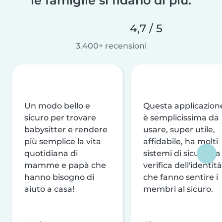
le famiglie si fidano di più.
4,7 / 5
3.400+ recensioni
Un modo bello e
Questa applicazion
sicuro per trovare
è semplicissima da
babysitter e rendere
usare, super utile,
più semplice la vita
affidabile, ha molti
quotidiana di
sistemi di sicurezza
mamme e papà che
verifica dell'identità
hanno bisogno di
che fanno sentire i
aiuto a casa!
membri al sicuro.