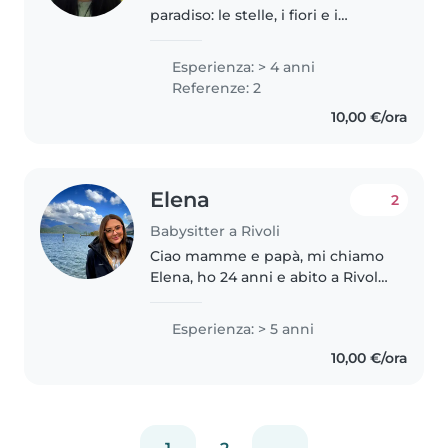
paradiso: le stelle, i fiori e i
bambini”. Ciao mamme, ciao
papà! Sono Eleonora e sono una
Esperienza: > 4 anni
professionista nella cura dei più
Referenze: 2
piccoli. Il mio lavoro è..
10,00 €/ora
Elena
2
Babysitter a Rivoli
Ciao mamme e papà, mi chiamo
Elena, ho 24 anni e abito a Rivoli
(To). Sono assistente all'infanzia
certificata. -Ho esperienza
Esperienza: > 5 anni
lavorativa continuativa come
10,00 €/ora
babysitter a domicilio da..