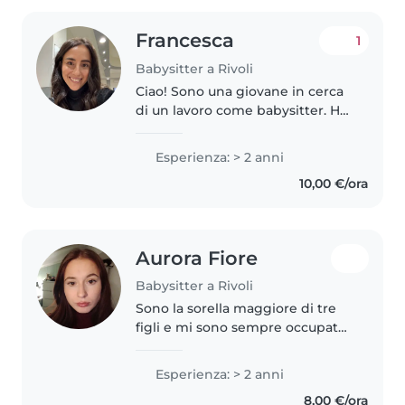
Francesca
1
Babysitter a Rivoli
Ciao! Sono una giovane in cerca
di un lavoro come babysitter. Ho
2 anni di esperienza con bambini
di tutte le età, dai neonati agli
Esperienza: > 2 anni
alunni. Sono laureata in servizi
10,00 €/ora
giuridici. Mi piace..
Aurora Fiore
Babysitter a Rivoli
Sono la sorella maggiore di tre
figli e mi sono sempre occupata
di loro. Io e miei fratelli abbiamo
rispettivamente 8 e 11 anni di
Esperienza: > 2 anni
differenza, dunque non é stata
8,00 €/ora
una passeggiata, ma..