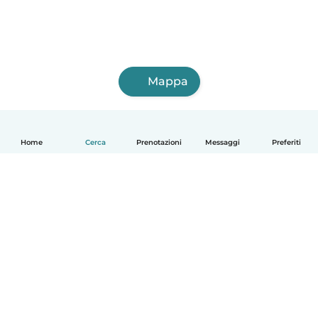
Mappa
Home
Cerca
Prenotazioni
Messaggi
Preferiti
Italiano
Come funziona
Aiuto
Termini e privacy
Prezzi
Dati aziendali
Babysits per le aziende