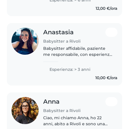
inglese, italiano e spagnolo. Mi
12,00 €/ora
occupo volentieri di bambini..
Anastasia
Babysitter a Rivoli
Babysitter affidabile, paziente
me responsabile, con esperienza
nella cura di bambini di tutte le
età, dai più piccoli ai ragazzi in
Esperienza: > 3 anni
età scolare. Ho sviluppato
10,00 €/ora
capacità di gestione..
Anna
Babysitter a Rivoli
Ciao, mi chiamo Anna, ho 22
anni, abito a Rivoli e sono una