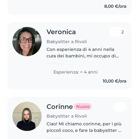
piace stare a contatto con loro.
8,00 €/ora
Sono una studentessa al 3 anno
di infermieristica..
Veronica
2
Babysitter a Rivoli
Con esperienza di 4 anni nella
cura dei bambini, mi occupo di
bambini di tutte le età, dai
neonati agli adolescenti. Sono
Esperienza: > 4 anni
paziente, responsabile e calmo/a,
10,00 €/ora
e mi piace disegnare, leggere..
Corinne
Nuovo
Babysitter a Rivoli
Ciao! Mi chiamo corinne, per i più
piccoli coco, e fare la babysitter è
una passione che porto avanti