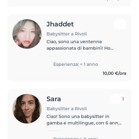
Jhaddet
Babysitter a Rivoli
Ciao, sono una ventenne
appassionata di bambini! Ho
completato la scuola superiore e
sono pronta per iniziare la mia
Esperienza: < 1 anno
avventura come babysitter. Parlo
10,00 €/ora
inglese, italiano e spagnolo,..
Sara
1
Babysitter a Rivoli
Ciao! Sono una babysitter in
gamba e multilingue, con 6 anni
di esperienza con i bambini.
Parlo fluentemente francese,
Esperienza: > 6 anni