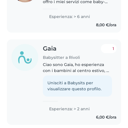
offro i miei servizi come baby-
sitter a Rivoli. Ho maturato
un'esperienza pluriennale con
Esperienza: > 6 anni
bambini dagli 8 mesi ai 5 anni e
8,00 €/ora
sono qualificata come
Assistente..
Gaia
1
Babysitter a Rivoli
Ciao sono Gaia, ho esperienza
con i bambini al centro estivo, mi
trovo molto bene con loro e
viceversa, sono molto positiva e
Unisciti a Babysits per
creativa, la priorità è fare stare al
visualizzare questo profilo.
meglio il bambino..
Esperienza: > 2 anni
6,00 €/ora