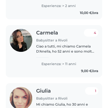
con entusiasmo e responsabilità.
Esperienza: > 2 anni
Amo stare con i bambini perché
10,00 €/ora
ogni giorno con..
Carmela
4
Babysitter a Rivoli
Ciao a tutti, mi chiamo Carmela
D'Anella, ho 52 anni e sono molto
giovanile. Ho vissuto nella mia
amata terra Lucana per oltre 50
Esperienza: > 11 anni
anni, in un famiglia di 7 persone.
9,00 €/ora
Ho avuto a che..
Giulia
1
Babysitter a Rivoli
Mi chiamo Giulia, ho 30 anni e