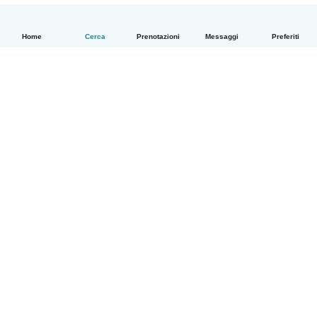
Home
Cerca
Prenotazioni
Messaggi
Preferiti
Italiano
Come funziona
Aiuto
Termini e privacy
Prezzi
Dati aziendali
Babysits per le aziende
Standard della community
© Babysits B.V.