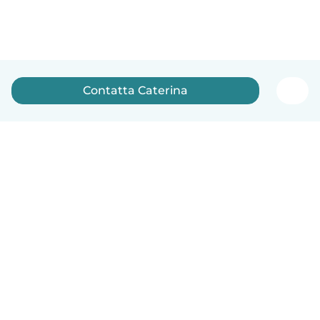
Contatta Caterina
Italiano
Come funziona
Aiuto
Termini e privacy
Prezzi
Dati aziendali
Babysits per le aziende