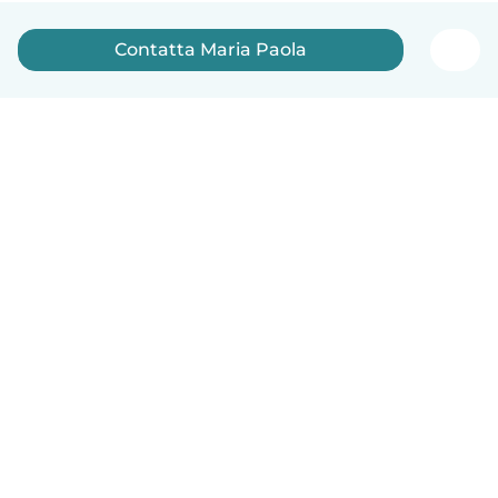
Contatta Maria Paola
Italiano
Come funziona
Aiuto
Termini e privacy
Prezzi
Dati aziendali
Babysits per le aziende
Standard della community