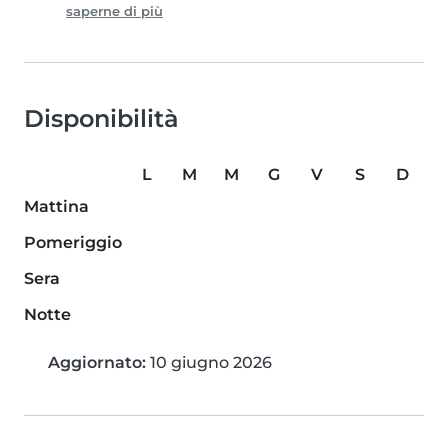
saperne di più
Disponibilità
L
M
M
G
V
S
D
Mattina
Pomeriggio
Sera
Notte
Aggiornato:
10 giugno 2026