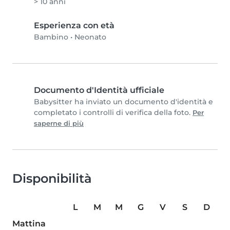
> 10 anni
Esperienza con età
Bambino
•
Neonato
Documento d'Identità ufficiale
Babysitter ha inviato un documento d'identità e
completato i controlli di verifica della foto.
Per
saperne di più
Disponibilità
L
M
M
G
V
S
D
Mattina