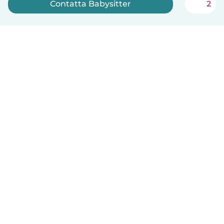
Contatta Babysitter
2
Iscriviti ora
Italiano
Come funziona
Aiuto
Termini e privacy
Prezzi
Dati aziendali
Babysits per le aziende