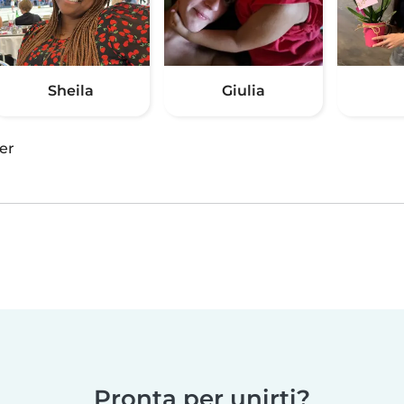
Sheila
Giulia
er
Pronta per unirti?