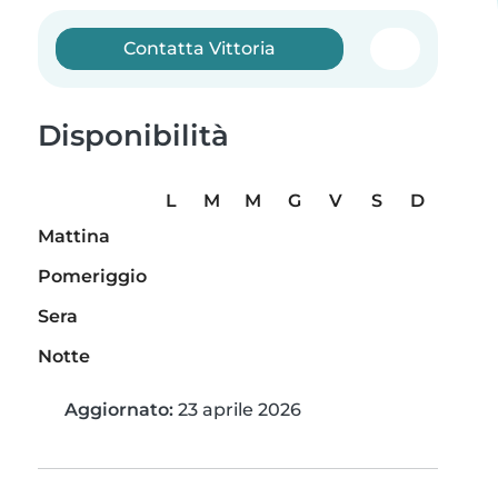
Contatta Vittoria
Disponibilità
L
M
M
G
V
S
D
Mattina
Pomeriggio
Sera
Notte
Aggiornato:
23 aprile 2026