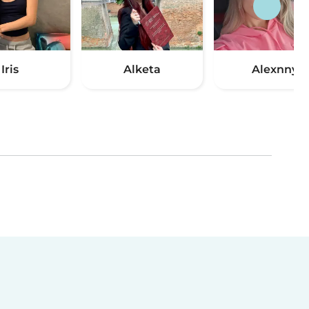
Iris
Alketa
Alexnny