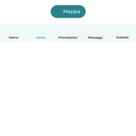
Mappa
Home
Cerca
Prenotazioni
Messaggi
Preferiti
Italiano
Come funziona
Aiuto
Termini e privacy
Prezzi
Dati aziendali
Babysits per le aziende
Standard della community