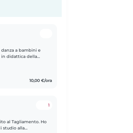
o
o danza a bambini e
in didattica della
 persona responsabile
10,00 €/ora
1
o
ento. Ho