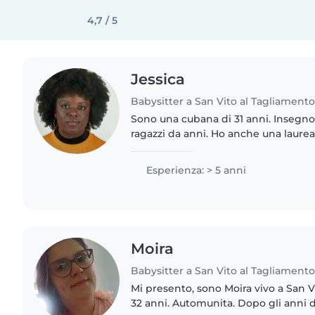
4,7 / 5
Jessica
Babysitter a San Vito al Tagliament
Sono una cubana di 31 anni. Insegn
ragazzi da anni. Ho anche una laurea 
matematica e della fisica. Sono una
ed educata. Mi..
Esperienza: > 5 anni
Moira
Babysitter a San Vito al Tagliament
Mi presento, sono Moira vivo a San Vito al Tagliam
32 anni. Automunita. Dopo gli anni di studio alla