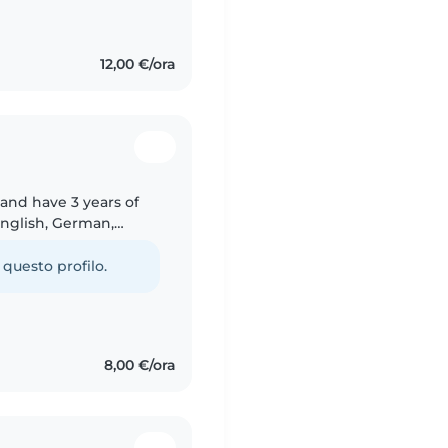
 e ora sono
12,00 €/ora
o
 and have 3 years of
English, German,
age little ones
 questo profilo.
8,00 €/ora