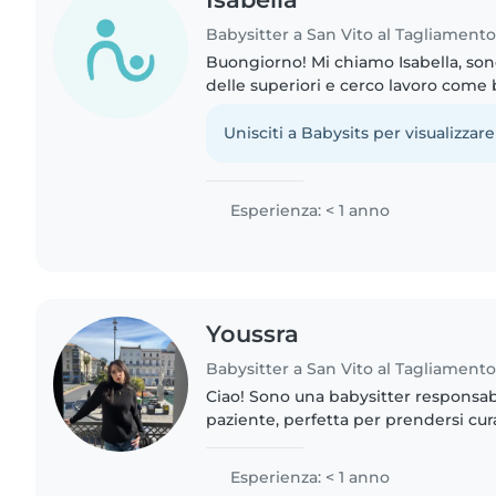
Babysitter a San Vito al Tagliament
Buongiorno! Mi chiamo Isabella, so
delle superiori e cerco lavoro come 
per chiamate occasionali. Sono una 
paziente e molto attiva...
Unisciti a Babysits per visualizzare
Esperienza: < 1 anno
Youssra
Babysitter a San Vito al Tagliament
Ciao! Sono una babysitter responsab
paziente, perfetta per prendersi cur
una formazione linguistica e un cors
babysitter. Mi sento..
Esperienza: < 1 anno