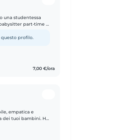
o
no una studentessa
babysitter part-time o
ragazza calma,
 questo profilo.
7,00 €/ora
o
ile, empatica e
a dei tuoi bambini. Ho
o specifico per