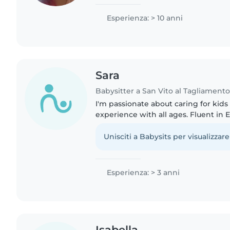
ragioneria, ho intrapreso l'università
un'educatrice. Lavoro..
Esperienza: > 10 anni
Sara
Babysitter a San Vito al Tagliament
I'm passionate about caring for kids
experience with all ages. Fluent in 
Italian, and Spanish, I creatively eng
through fun activities..
Unisciti a Babysits per visualizzare
Esperienza: > 3 anni
Isabella