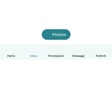
Mappa
Home
Cerca
Prenotazioni
Messaggi
Preferiti
Italiano
Come funziona
Aiuto
Termini e privacy
Prezzi
Dati aziendali
Babysits per le aziende