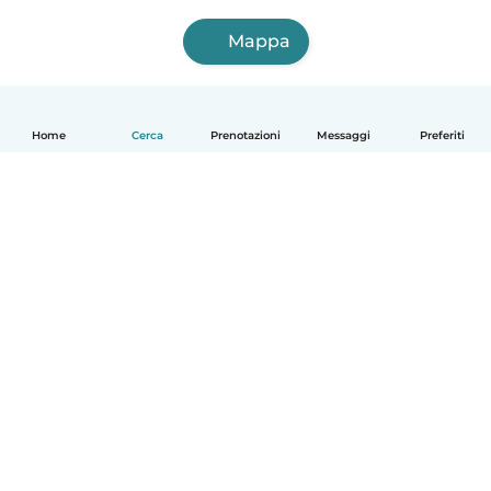
Mappa
Home
Cerca
Prenotazioni
Messaggi
Preferiti
Italiano
Come funziona
Aiuto
Termini e privacy
Prezzi
Dati aziendali
Babysits per le aziende
Standard della community