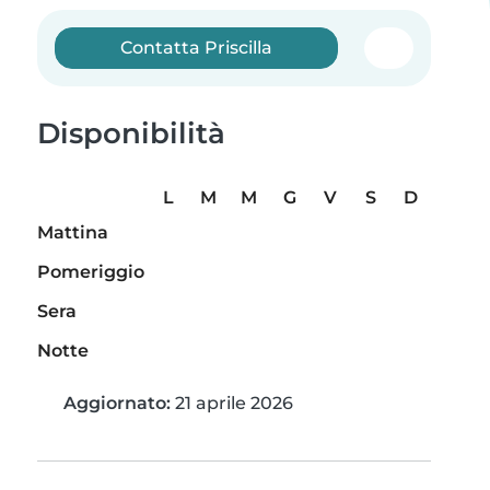
Contatta Priscilla
Disponibilità
L
M
M
G
V
S
D
Mattina
Pomeriggio
Sera
Notte
Aggiornato:
21 aprile 2026