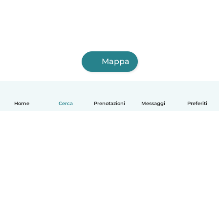
Mappa
Home
Cerca
Prenotazioni
Messaggi
Preferiti
Italiano
Come funziona
Aiuto
Termini e privacy
Prezzi
Dati aziendali
Babysits per le aziende