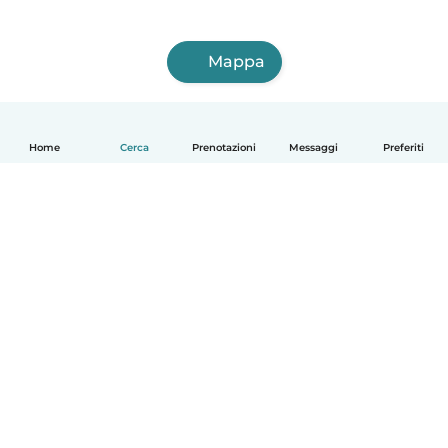
Mappa
Home
Cerca
Prenotazioni
Messaggi
Preferiti
Italiano
Come funziona
Aiuto
Termini e privacy
Prezzi
Dati aziendali
Babysits per le aziende
Standard della community