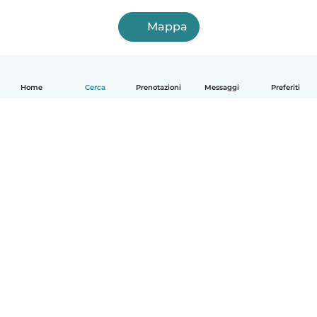
Mappa
Home
Cerca
Prenotazioni
Messaggi
Preferiti
Italiano
Come funziona
Aiuto
Termini e privacy
Prezzi
Dati aziendali
Babysits per le aziende
Standard della community