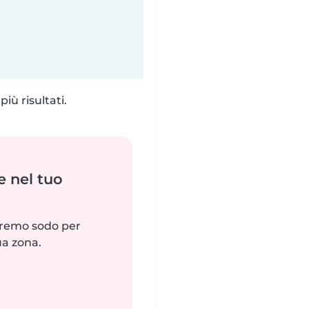
iù risultati.
e nel tuo
reremo sodo per
ua zona.