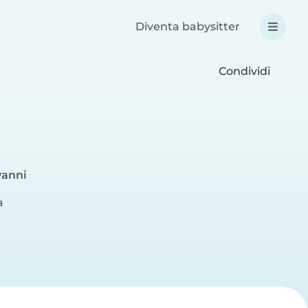
Diventa babysitter
Condividi
vanni
a