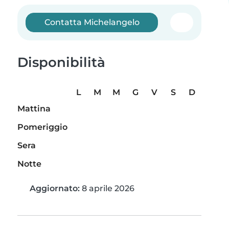
Contatta Michelangelo
Disponibilità
L
M
M
G
V
S
D
Mattina
Pomeriggio
Sera
Notte
Aggiornato:
8 aprile 2026