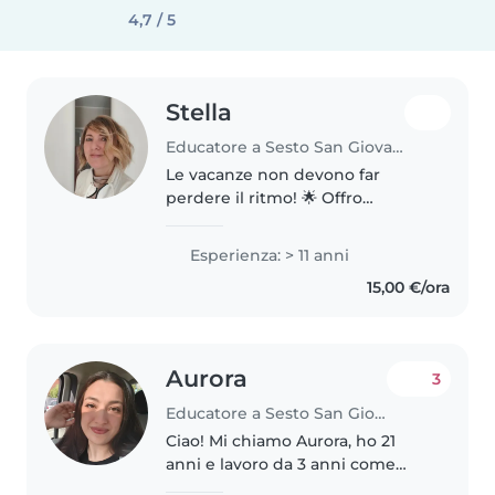
4,7 / 5
Stella
Educatore a Sesto San Giovanni
Le vacanze non devono far
perdere il ritmo! 🌟 Offro
supporto personalizzato per
compiti delle vacanze, ripasso
Esperienza: > 11 anni
estivo e preparazione al nuovo
15,00 €/ora
anno scolastico — con un
metodo su misura..
Aurora
3
Educatore a Sesto San Giovanni
Ciao! Mi chiamo Aurora, ho 21
anni e lavoro da 3 anni come
Educatrice professionale tramite