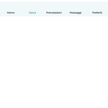
Home
Cerca
Prenotazioni
Messaggi
Preferiti
Italiano
Come funziona
Aiuto
Termini e privacy
Prezzi
Dati aziendali
Babysits per le aziende
Standard della community
© Babysits B.V.