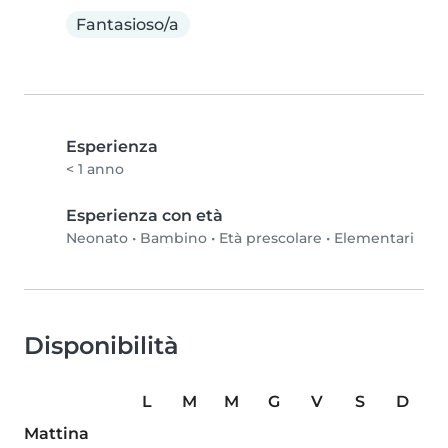
Fantasioso/a
Esperienza
< 1 anno
Esperienza con età
Neonato
•
Bambino
•
Età prescolare
•
Elementari
Disponibilità
L
M
M
G
V
S
D
Mattina