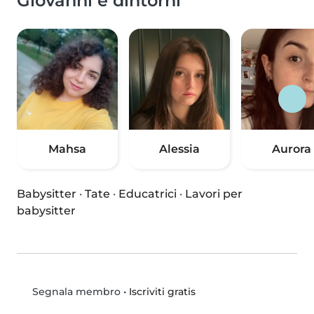
Giovanni e dintorni
Mahsa
Alessia
Aurora
Babysitter
·
Tate
·
Educatrici
·
Lavori per
babysitter
•
Iscriviti gratis
Segnala membro