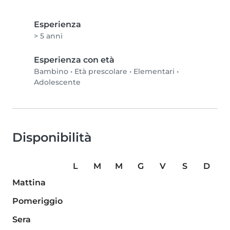
Esperienza
> 5 anni
Esperienza con età
Bambino
•
Età prescolare
•
Elementari
•
Adolescente
Disponibilità
L
M
M
G
V
S
D
Mattina
Pomeriggio
Sera