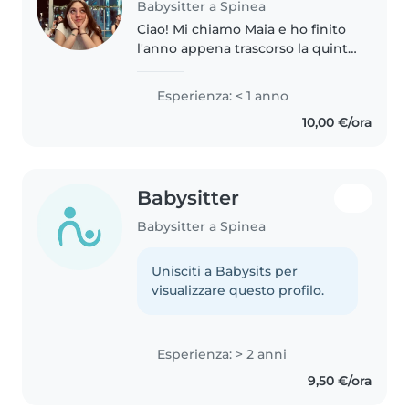
Babysitter a Spinea
Ciao! Mi chiamo Maia e ho finito
l'anno appena trascorso la quinta
superiore al liceo delle scienze
umane. A partire da ottobre di
Esperienza: < 1 anno
quest'anno, sono impegnata in
10,00 €/ora
quest'esperienza di..
Babysitter
Babysitter a Spinea
Unisciti a Babysits per
visualizzare questo profilo.
Esperienza: > 2 anni
9,50 €/ora