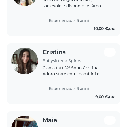
socievole e disponibile. Amo
stare con i bambini e prendermi
cura di loro con attenzione e
Esperienza: > 5 anni
dolcezza. Lavoro da anni nella
10,00 €/ora
scuola, quindi ho esperienza
nella..
Cristina
Babysitter a Spinea
Ciao a tutti😊! Sono Cristina.
Adoro stare con i bambini e
prendermi cura di loro.
Frequento il Liceo delle Scienze
Esperienza: > 3 anni
Umane, dove studio anche
9,00 €/ora
pedagogia, che mi aiuta a
comprendere i..
Maia