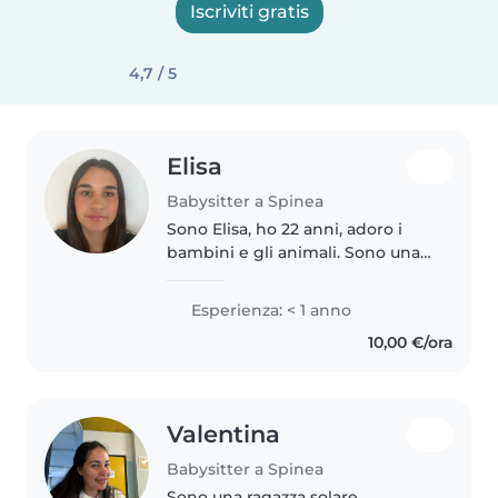
Iscriviti gratis
4,7 / 5
Elisa
Babysitter a Spinea
Sono Elisa, ho 22 anni, adoro i
bambini e gli animali. Sono una
persona molto affidabile ed
empatica. Ho già avuto un anno
Esperienza: < 1 anno
di esperienza come baby sitter.
10,00 €/ora
Se avete bisogno contattatemi
Valentina
Babysitter a Spinea
Sono una ragazza solare,