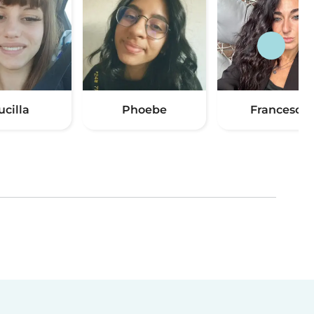
ucilla
Phoebe
Francesca