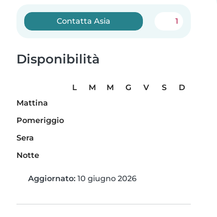
Contatta Asia
1
Disponibilità
L
M
M
G
V
S
D
Mattina
Pomeriggio
Sera
Notte
Aggiornato:
10 giugno 2026