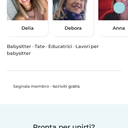
Delia
Debora
Anna
Babysitter
·
Tate
·
Educatrici
·
Lavori per
babysitter
•
Iscriviti gratis
Segnala membro
Pronta per unirti?