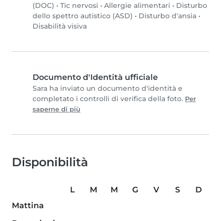
(DOC)
•
Tic nervosi
•
Allergie alimentari
•
Disturbo
dello spettro autistico (ASD)
•
Disturbo d'ansia
•
Disabilità visiva
Documento d'Identità ufficiale
Sara ha inviato un documento d'identità e
completato i controlli di verifica della foto.
Per
saperne di più
Disponibilità
L
M
M
G
V
S
D
Mattina