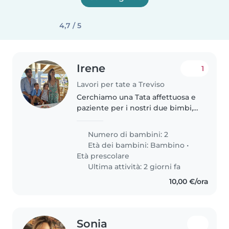
4,7 / 5
Irene
1
Lavori per tate a Treviso
Cerchiamo una Tata affettuosa e
paziente per i nostri due bimbi,
una energica di 2 anni e uno
curioso di 4. Dovrà essere a suo
Numero di bambini: 2
agio a cucinare e con qualche
Età dei bambini:
Bambino
•
faccenda domestica.
Età prescolare
Contattateci..
Ultima attività: 2 giorni fa
10,00 €/ora
Sonia