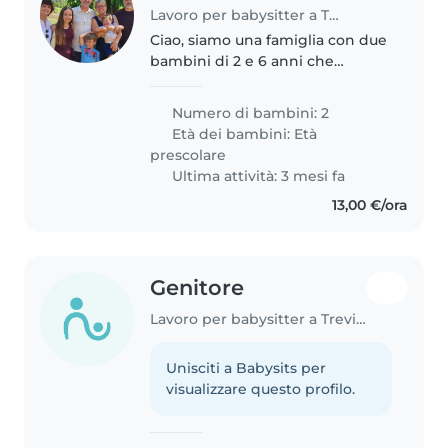
Lavoro per babysitter a Treviso
Ciao, siamo una famiglia con due
bambini di 2 e 6 anni che
necessitano di un supporto a
chiamata, in caso di necessità.
Numero di bambini: 2
Capita che, per impegni di
Età dei bambini:
Età
lavoro, quando l'asilo chiude in..
prescolare
Ultima attività: 3 mesi fa
13,00 €/ora
Genitore
Lavoro per babysitter a Treviso
Unisciti a Babysits per
visualizzare questo profilo.