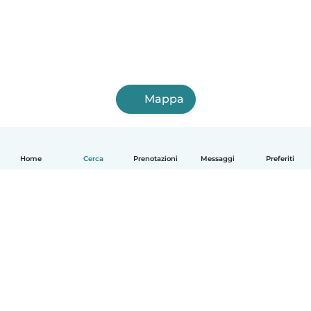
Mappa
Home
Cerca
Prenotazioni
Messaggi
Preferiti
Italiano
Come funziona
Aiuto
Termini e privacy
Prezzi
Dati aziendali
Babysits per le aziende