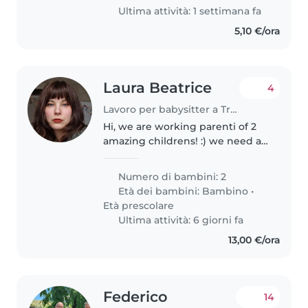
importante sentirsi a proprio
Ultima attività: 1 settimana fa
agio..
5,10 €/ora
Laura Beatrice
4
Lavoro per babysitter a Treviso
Hi, we are working parenti of 2
amazing childrens! :) we need a
persona who is gringo to take
them from school to home and
Numero di bambini: 2
stay with them until we come
Età dei bambini:
Bambino
•
home:)
Età prescolare
Ultima attività: 6 giorni fa
13,00 €/ora
Federico
14