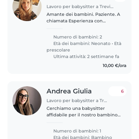
Lavoro per babysitter a Treviso
Amante dei bambini. Paziente. A
chiamata Esperienza con
bambini di 15 mesi e 6 anni
Numero di bambini: 2
Età dei bambini:
Neonato
•
Età
prescolare
Ultima attività: 2 settimane fa
10,00 €/ora
Andrea Giulia
6
Lavoro per babysitter a Treviso
Cerchiamo una babysitter
affidabile per il nostro bambino
di 3 anni, un bimbo energico,
curioso e socievole. Viviamo con
Numero di bambini: 1
animali domestici, quindi è
Età dei bambini:
Bambino