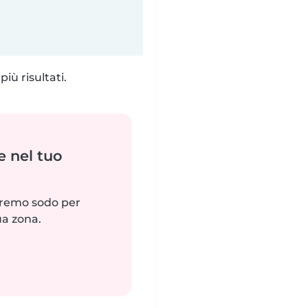
iù risultati.
e nel tuo
reremo sodo per
ua zona.