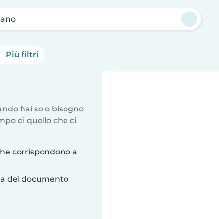
rano
Più filtri
uando hai solo bisogno
mpo di quello che ci
che corrispondono a
ria del documento