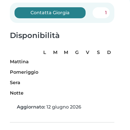
Contatta Giorgia
1
Disponibilità
L
M
M
G
V
S
D
Mattina
Pomeriggio
Sera
Notte
Aggiornato:
12 giugno 2026