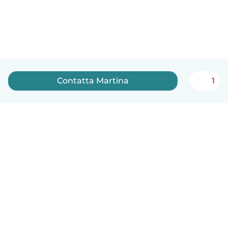
Contatta Martina
1
Italiano
Come funziona
Aiuto
Termini e privacy
Prezzi
Dati aziendali
Babysits per le aziende