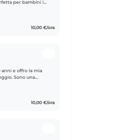
rfetta per bambini in
anni di esperienza e
10,00 €/ora
 anni e offro la mia
reggio. Sono una
 mio percorso al Liceo
10,00 €/ora