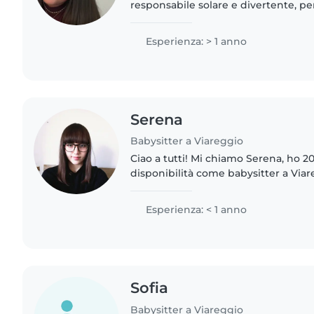
responsabile solare e divertente, pe
età prescolare e scolastica. Ho due 
amo disegnare,..
Esperienza: > 1 anno
Serena
Babysitter a Viareggio
Ciao a tutti! Mi chiamo Serena, ho 20
disponibilità come babysitter a Via
ragazza seria e affidabile. Durante il
Musicale..
Esperienza: < 1 anno
Sofia
Babysitter a Viareggio