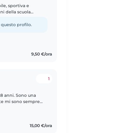
le, sportiva e
ni della scuola
aliano e spagnolo, e
 questo profilo.
9,50 €/ora
1
28 anni. Sono una
tate mi sono sempre
so di responsabilità.
15,00 €/ora