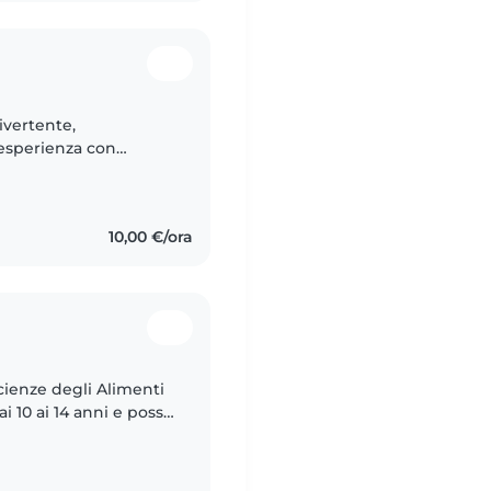
ivertente,
 esperienza con
gere, ballare e giocare.
10,00 €/ora
Scienze degli Alimenti
i 10 ai 14 anni e posso
 creative e cura