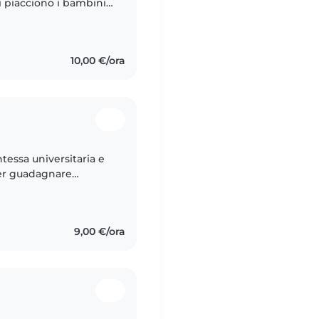
mi piacciono i bambini
Non ho mai avuto a
10,00 €/ora
tessa universitaria e
per guadagnare
amente lo studio quindi
9,00 €/ora