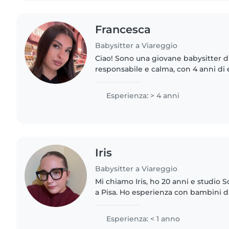
Francesca
Babysitter a Viareggio
Ciao! Sono una giovane babysitter d
responsabile e calma, con 4 anni di
bambini di tutte le età. Mi piace leg
Sono brava in cucina..
Esperienza: > 4 anni
Iris
Babysitter a Viareggio
Mi chiamo Iris, ho 20 anni e studio 
a Pisa. Ho esperienza con bambini da
offrire supporto nello studio, attività
quotidiana...
Esperienza: < 1 anno