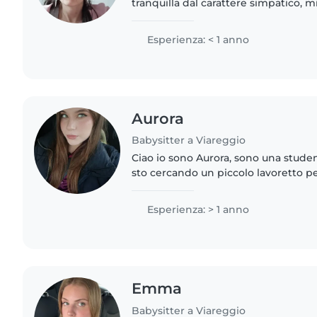
tranquilla dal carattere simpatico, 
e gli animali. So la lingua polacca. 
essere..
Esperienza: < 1 anno
Aurora
Babysitter a Viareggio
Ciao io sono Aurora, sono una studen
sto cercando un piccolo lavoretto 
qualcosa. Il mio punto forte è sicur
sono super disponibile..
Esperienza: > 1 anno
Emma
Babysitter a Viareggio