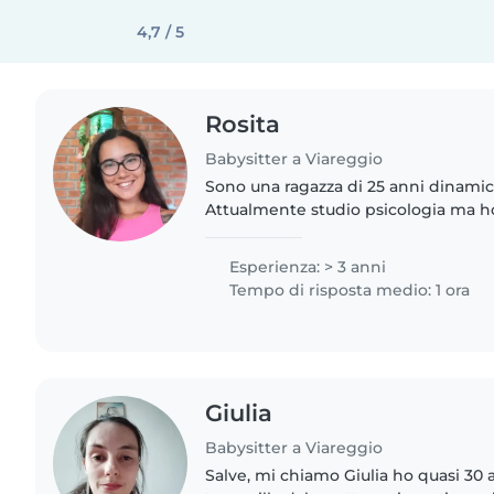
4,7 / 5
Rosita
Babysitter a Viareggio
Sono una ragazza di 25 anni dinamica
Attualmente studio psicologia ma ho
triennale in lettere moderne. Ho e
compiti per bambini e ragazzo..
Esperienza: > 3 anni
Tempo di risposta medio: 1 ora
Giulia
Babysitter a Viareggio
Salve, mi chiamo Giulia ho quasi 30