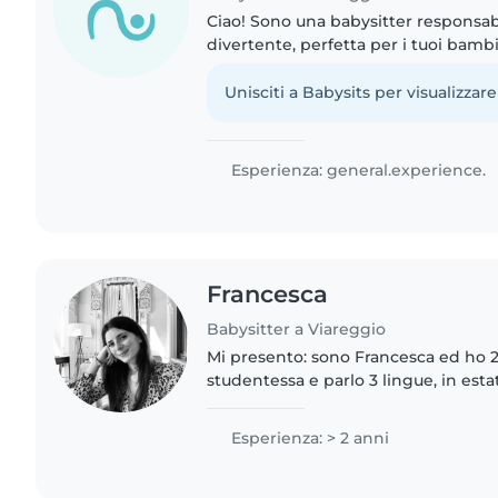
Ciao! Sono una babysitter responsabi
divertente, perfetta per i tuoi bambi
materna e primaria. Parlo inglese, it
adoro disegnare, leggere..
Unisciti a Babysits per visualizzare
Esperienza: general.experience.
Francesca
Babysitter a Viareggio
Mi presento: sono Francesca ed ho 
studentessa e parlo 3 lingue, in es
dedicata al lavoro ed ho un forte sen
Le mie esperienze..
Esperienza: > 2 anni