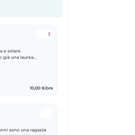
3
 e solare.
 già una laurea
sperienza come aiuto
10,00 €/ora
 anni sono una ragazza