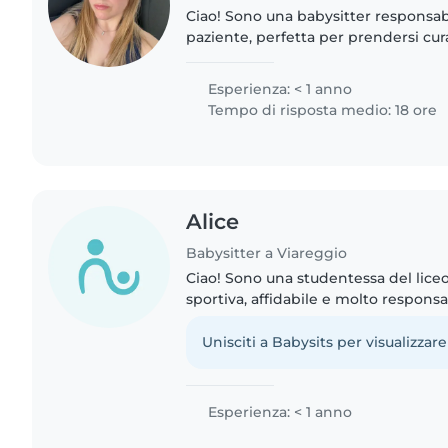
Ciao! Sono una babysitter responsabi
paziente, perfetta per prendersi cur
Parlo inglese, italiano e ho una buo
spagnolo e tedesco...
Esperienza: < 1 anno
Tempo di risposta medio: 18 ore
Alice
Babysitter a Viareggio
Ciao! Sono una studentessa del liceo
sportiva, affidabile e molto respons
amo fare la babysitter: sono entusias
giocare..
Unisciti a Babysits per visualizzare
Esperienza: < 1 anno