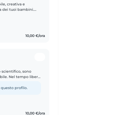
le, creativa e
a dei tuoi bambini.
na conoscenza di
10,00 €/ora
 scientifico, sono
abile. Nel tempo libero
ta e creativa, adoro
 questo profilo.
10,00 €/ora