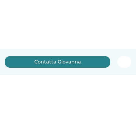
Contatta Giovanna
Italiano
Come funziona
Aiuto
Termini e privacy
Prezzi